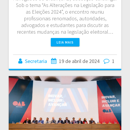
Sob o tema “As Alterações na Legislação para
as Eleições 2024”, o encontro reuniu
profissionais renomados, autoridades,
advogados e estudantes para discutir as
recentes mudanças na legislação eleitoral…
LEIA MAIS
Secretaria
19 de abril de 2024
1