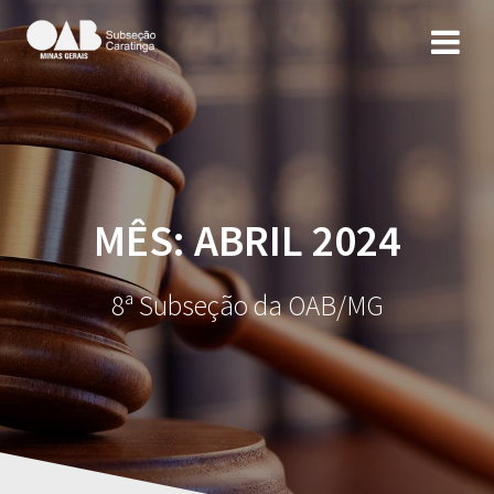
MÊS: ABRIL 2024
8ª Subseção da OAB/MG