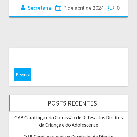
Secretaria
7 de abril de 2024
0
P
e
s
q
u
i
s
POSTS RECENTES
a
r
OAB Caratinga cria Comissão de Defesa dos Direitos
p
da Criança e do Adolescente
o
r
OAB Caratinga reativa Comissão de Direito