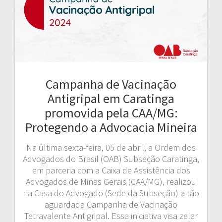
Campanha de Vacinação
Antigripal em Caratinga
promovida pela CAA/MG:
Protegendo a Advocacia Mineira
Na última sexta-feira, 05 de abril, a Ordem dos
Advogados do Brasil (OAB) Subseção Caratinga,
em parceria com a Caixa de Assistência dos
Advogados de Minas Gerais (CAA/MG), realizou
na Casa do Advogado (Sede da Subseção) a tão
aguardada Campanha de Vacinação
Tetravalente Antigripal. Essa iniciativa visa zelar