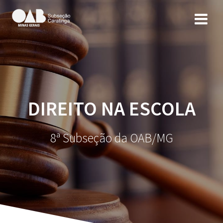
DIREITO NA ESCOLA
8ª Subseção da OAB/MG