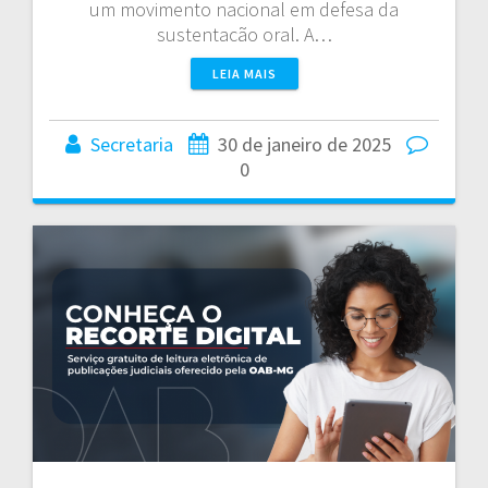
um movimento nacional em defesa da
sustentacão oral. A…
LEIA MAIS
Secretaria
30 de janeiro de 2025
0