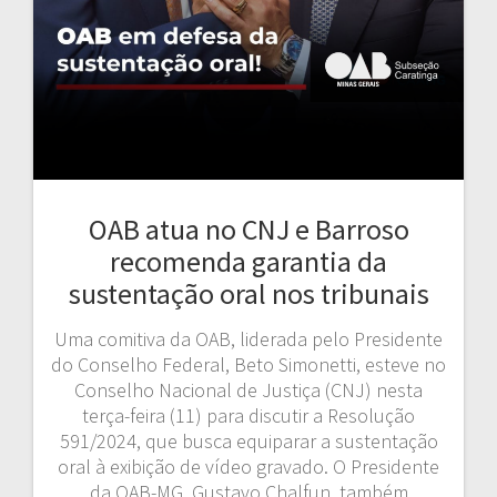
OAB atua no CNJ e Barroso
recomenda garantia da
sustentação oral nos tribunais
Uma comitiva da OAB, liderada pelo Presidente
do Conselho Federal, Beto Simonetti, esteve no
Conselho Nacional de Justiça (CNJ) nesta
terça-feira (11) para discutir a Resolução
591/2024, que busca equiparar a sustentação
oral à exibição de vídeo gravado. O Presidente
da OAB-MG, Gustavo Chalfun, também