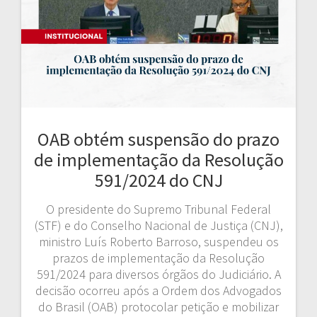
OAB obtém suspensão do prazo
de implementação da Resolução
591/2024 do CNJ
O presidente do Supremo Tribunal Federal
(STF) e do Conselho Nacional de Justiça (CNJ),
ministro Luís Roberto Barroso, suspendeu os
prazos de implementação da Resolução
591/2024 para diversos órgãos do Judiciário. A
decisão ocorreu após a Ordem dos Advogados
do Brasil (OAB) protocolar petição e mobilizar