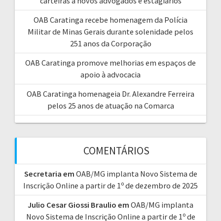
s
carteiras a novos advogados e estagiários
p
OAB Caratinga recebe homenagem da Polícia
Militar de Minas Gerais durante solenidade pelos
o
251 anos da Corporação
s
OAB Caratinga promove melhorias em espaços de
apoio à advocacia
t
OAB Caratinga homenageia Dr. Alexandre Ferreira
s
pelos 25 anos de atuação na Comarca
COMENTÁRIOS
Secretaria
em
OAB/MG implanta Novo Sistema de
Inscrição Online a partir de 1º de dezembro de 2025
Julio Cesar Giossi Braulio
em
OAB/MG implanta
Novo Sistema de Inscrição Online a partir de 1º de