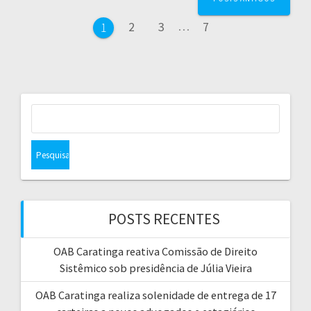
a
P
P
P
2
3
…
7
P
1
v
á
á
á
á
g
g
g
g
e
i
i
i
n
n
n
i
g
a
a
a
n
P
e
a
a
s
ç
q
u
ã
i
s
POSTS RECENTES
o
a
r
d
OAB Caratinga reativa Comissão de Direito
p
Sistêmico sob presidência de Júlia Vieira
o
o
r
OAB Caratinga realiza solenidade de entrega de 17
: