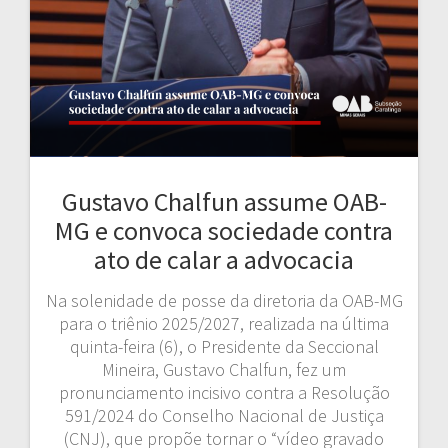
Gustavo Chalfun assume OAB-
MG e convoca sociedade contra
ato de calar a advocacia
Na solenidade de posse da diretoria da OAB-MG
para o triênio 2025/2027, realizada na última
quinta-feira (6), o Presidente da Seccional
Mineira, Gustavo Chalfun, fez um
pronunciamento incisivo contra a Resolução
591/2024 do Conselho Nacional de Justiça
(CNJ), que propõe tornar o “vídeo gravado