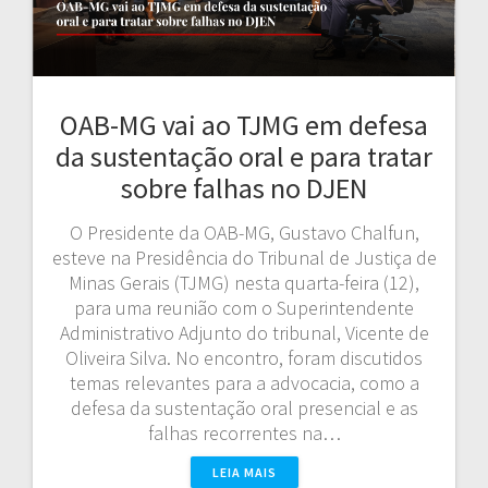
OAB-MG vai ao TJMG em defesa
da sustentação oral e para tratar
sobre falhas no DJEN
O Presidente da OAB-MG, Gustavo Chalfun,
esteve na Presidência do Tribunal de Justiça de
Minas Gerais (TJMG) nesta quarta-feira (12),
para uma reunião com o Superintendente
Administrativo Adjunto do tribunal, Vicente de
Oliveira Silva. No encontro, foram discutidos
temas relevantes para a advocacia, como a
defesa da sustentação oral presencial e as
falhas recorrentes na…
LEIA MAIS