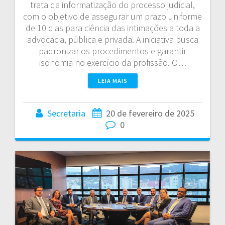
trata da informatização do processo judicial,
com o objetivo de assegurar um prazo uniforme
de 10 dias para ciência das intimações a toda a
advocacia, pública e privada. A iniciativa busca
padronizar os procedimentos e garantir
isonomia no exercício da profissão. O…
LEIA MAIS
Secretaria
20 de fevereiro de 2025
0