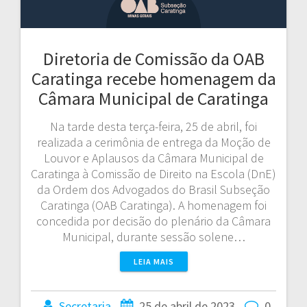
Diretoria de Comissão da OAB
Caratinga recebe homenagem da
Câmara Municipal de Caratinga
Na tarde desta terça-feira, 25 de abril, foi
realizada a cerimônia de entrega da Moção de
Louvor e Aplausos da Câmara Municipal de
Caratinga à Comissão de Direito na Escola (DnE)
da Ordem dos Advogados do Brasil Subseção
Caratinga (OAB Caratinga). A homenagem foi
concedida por decisão do plenário da Câmara
Municipal, durante sessão solene…
LEIA MAIS
Secretaria
25 de abril de 2023
0