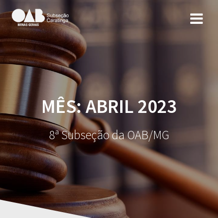
MÊS: ABRIL 2023
8ª Subseção da OAB/MG