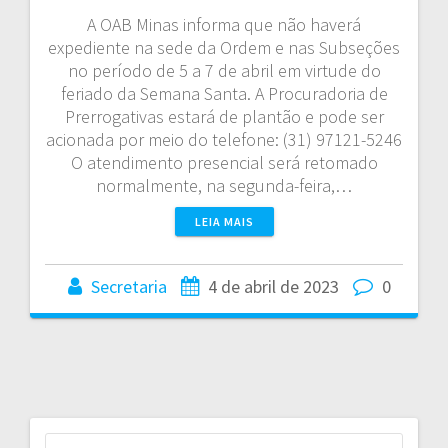
A OAB Minas informa que não haverá
expediente na sede da Ordem e nas Subseções
no período de 5 a 7 de abril em virtude do
feriado da Semana Santa. A Procuradoria de
Prerrogativas estará de plantão e pode ser
acionada por meio do telefone: (31) 97121-5246
O atendimento presencial será retomado
normalmente, na segunda-feira,…
LEIA MAIS
Secretaria
4 de abril de 2023
0
P