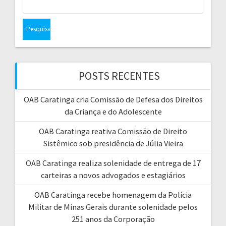
e
s
q
u
i
s
POSTS RECENTES
a
r
OAB Caratinga cria Comissão de Defesa dos Direitos
p
da Criança e do Adolescente
o
r
OAB Caratinga reativa Comissão de Direito
:
Sistêmico sob presidência de Júlia Vieira
OAB Caratinga realiza solenidade de entrega de 17
carteiras a novos advogados e estagiários
OAB Caratinga recebe homenagem da Polícia
Militar de Minas Gerais durante solenidade pelos
251 anos da Corporação